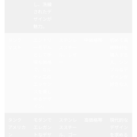
し、洗練
されたデ
ザインが
魅力。
タンク
エントリ
ステンレ
中価格帯
初めて高
マスト
ーモデル
ススチー
級時計を
として手
ル、レザ
購入する
頃な価格
ー
人、シン
で、カル
プルなデ
ティエの
ザインが
エッセン
好きな人
スを楽し
めるデザ
イン。
タンク
モダンで
ステンレ
高価格帯
現代的な
アメリカ
エレガン
ススチー
デザイン
ン
トなデザ
ル、ゴー
を求める