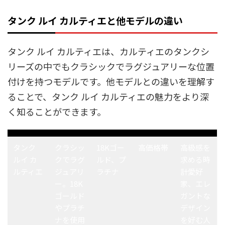
タンク ルイ カルティエと他モデルの違い
タンク ルイ カルティエは、カルティエのタンクシ
リーズの中でもクラシックでラグジュアリーな位置
付けを持つモデルです。他モデルとの違いを理解す
ることで、タンク ルイ カルティエの魅力をより深
く知ることができます。
タンク
クラシッ
18Kゴー
高価格帯
高級感を
ルイ カ
クでラグ
ルド、プ
求める時
ルティエ
ジュアリ
ラチナ
計愛好
ー。18K
家、エレ
ゴールド
ガントな
やプラチ
デザイン
ナを使用
を好む人